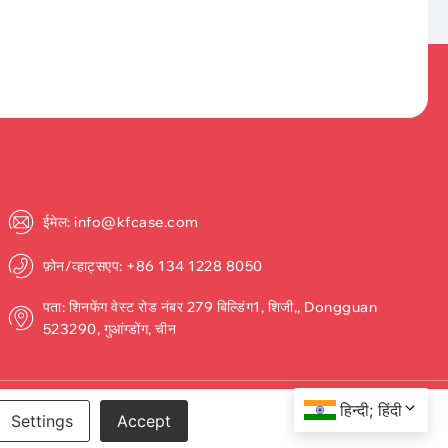
ईमेल: info@kfcase.com
फ़ोन/व्हाट्सएप: +86 134 1228 8050
पता: शिनफेंग वेस्ट रोड नंबर 279 बिल्डिंग1, शिजी,, Dongguan
523290, गुआंग्डोंग, चीन
हिन्दी; हिंदी