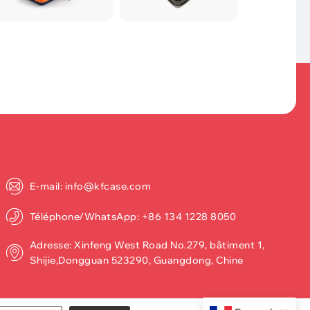
E-mail: info@kfcase.com
Téléphone/WhatsApp: +86 134 1228 8050
Adresse: Xinfeng West Road No.279, bâtiment 1,
Shijie,Dongguan 523290, Guangdong, Chine