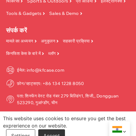
चिकित्सा
Sports & Outdoors
प्रो ऑडियो
इलेक्ट्रानिक्स
Tools & Gadgets
Sales & Demo
संपर्क करें
मामले का अध्ययन
अनुकूलन
सहकारी प्रक्रिया
किनफिश केस के बारे में
ब्लॉग
ईमेल: info@kfcase.com
फ़ोन/व्हाट्सएप: +86 134 1228 8050
पता: शिनफेंग वेस्ट रोड नंबर 279 बिल्डिंग1, शिजी,, Dongguan
523290, गुआंग्डोंग, चीन
This website uses cookies to ensure you get the best
exprerience on our website.