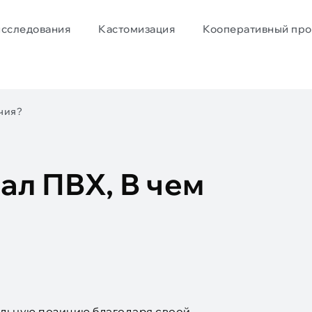
исследования
Кастомизация
Кооперативный про
чия?
ал ПВХ, В чем
ельную позицию благодаря своей