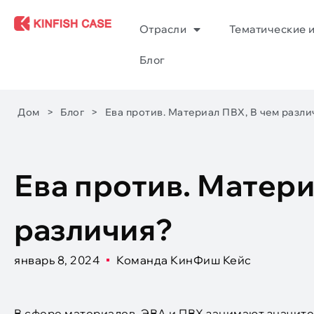
Отрасли
Тематические 
Блог
Дом
>
Блог
>
Ева против. Материал ПВХ, В чем разли
Ева против. Матери
различия?
январь 8, 2024
Команда КинФиш Кейс
В сфере материалов, ЭВА и ПВХ занимают значит