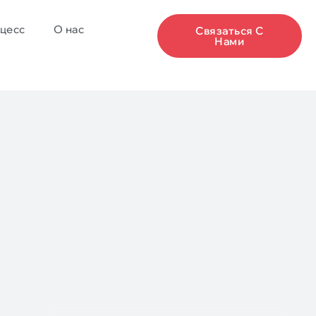
цесс
О нас
Связаться С
Нами