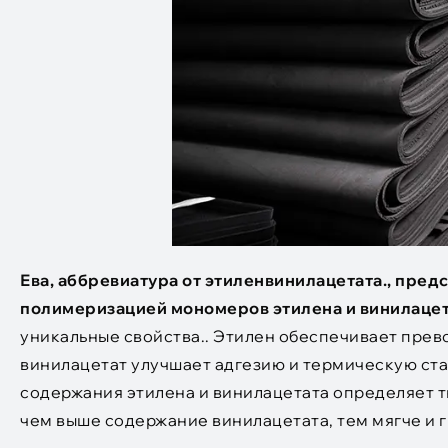
Ева, аббревиатура от этиленвинилацетата., пред
полимеризацией мономеров этилена и винилацет
уникальные свойства.. Этилен обеспечивает прево
винилацетат улучшает адгезию и термическую ста
содержания этилена и винилацетата определяет тв
чем выше содержание винилацетата, тем мягче и г