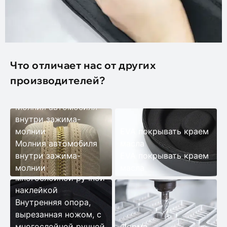
Что отличает нас от других
производителей?
Молния автомобиля
внутри зажима-
молнии
EVA покрывать краем
Молния автомобиля
масла
Внутренняя опора,
внутри зажима-
EVA покрывать краем
вырезанная ножом, с
молнии
масла
многослойной ручной
наклейкой
Внутренняя опора,
вырезанная ножом, с
многослойной ручной
Форма