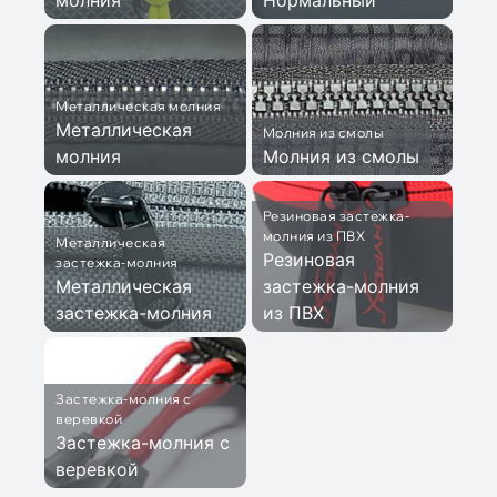
молния
Нормальный
Металлическая молния
Металлическая
Молния из смолы
молния
Молния из смолы
Резиновая застежка-
молния из ПВХ
Металлическая
Резиновая
застежка-молния
Металлическая
застежка-молния
застежка-молния
из ПВХ
Застежка-молния с
веревкой
Застежка-молния с
веревкой