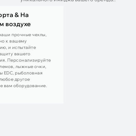
Медицинский
Деликатные медицинские устройства
требуют предельного ухода.. Наши
специальные чехлы из
этиленвинилацетата созданы для
таких применений, как
респираторные маски., глюкометры, и
более.
Подробнее