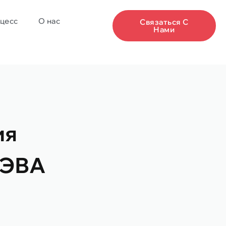
цесс
О нас
Связаться С
Нами
ия
 ЭВА