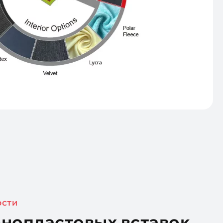
ости
нопластовых вставок