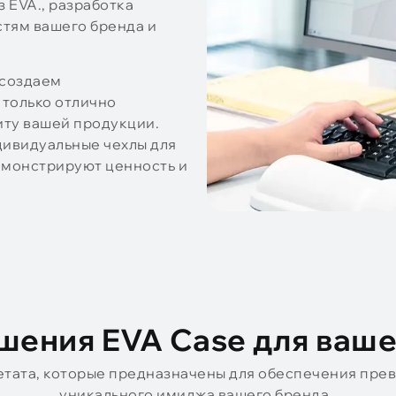
 EVA., разработка
тям вашего бренда и
 создаем
 только отлично
иту вашей продукции.
дивидуальные чехлы для
емонстрируют ценность и
шения EVA Case для ваш
етата, которые предназначены для обеспечения пре
уникального имиджа вашего бренда..