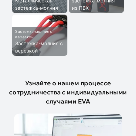
Металлическая
застежка-молния
застежка-молния
из ПВХ
Застежка-молния с
веревкой
Застежка-молния с
веревкой
Узнайте о нашем процессе
сотрудничества с индивидуальными
случаями EVA