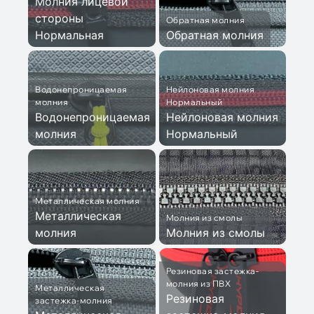
Молния лицевой
стороны
Обратная молния
Нормальная
Обратная молния
Водонепроницаемая
Нейлоновая молния
молния
Нормальный
Водонепроницаемая
Нейлоновая молния
молния
Нормальный
Металлическая молния
Металлическая
Молния из смолы
молния
Молния из смолы
Резиновая застежка-
молния из ПВХ
Металлическая
Резиновая
застежка-молния