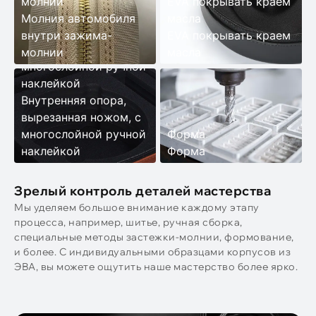
молнии
EVA покрывать краем
Молния автомобиля
масла
Внутренняя опора,
внутри зажима-
EVA покрывать краем
вырезанная ножом, с
молнии
масла
многослойной ручной
наклейкой
Внутренняя опора,
вырезанная ножом, с
многослойной ручной
Форма
наклейкой
Форма
Зрелый контроль деталей мастерства
Мы уделяем большое внимание каждому этапу
процесса, например, шитье, ручная сборка,
специальные методы застежки-молнии, формование,
и более. С индивидуальными образцами корпусов из
ЭВА, вы можете ощутить наше мастерство более ярко.