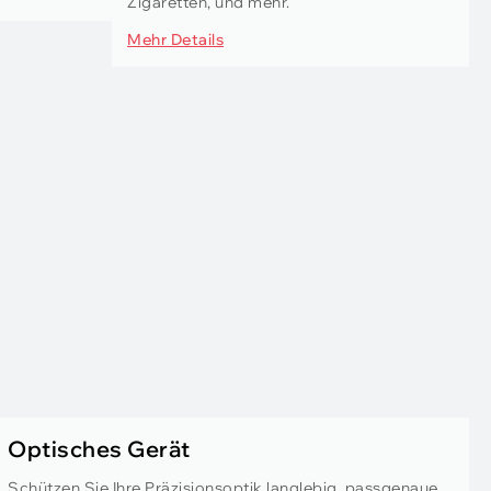
Zigaretten, und mehr.
Mehr Details
Optisches Gerät
Schützen Sie Ihre Präzisionsoptik langlebig, passgenaue