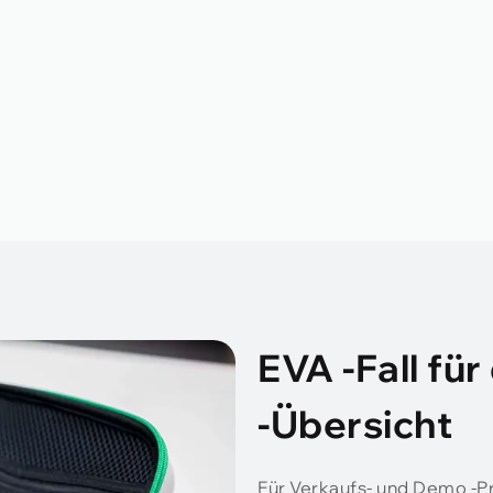
EVA -Fall fü
-Übersicht
Für Verkaufs- und Demo -P