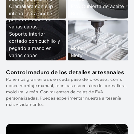
Soporte interior
Cremallera con clip
EVA Cubierta de aceite
cortado con cuchillo y
interior para coche
Borde
pegado a mano en
varias capas.
Soporte interior
cortado con cuchillo y
pegado a mano en
Moho
varias capas.
Moho
Control maduro de los detalles artesanales
Ponemos gran énfasis en cada paso del proceso., como
coser, montaje manual, técnicas especiales de cremallera,
moldura, y más. Con muestras de cajas de EVA
personalizadas, Puedes experimentar nuestra artesanía
más vívidamente..