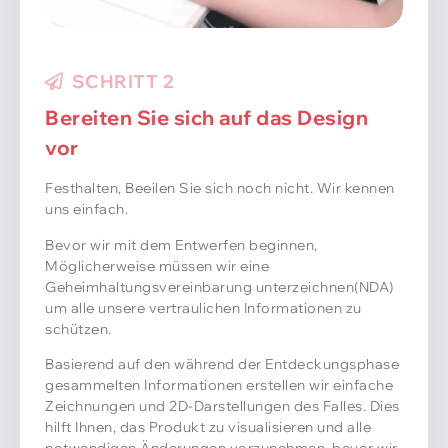
SCHRITT 3
Präsentation
Jetzt denke ich, dass es die Phase ist, in der wir uns
beide über etwas einig sind.
Unser Team erstellt ein detailliertes 3D-Modell des
EVA-Gehäuses. Durch Überprüfung des 3D-
Modells, Sie können letzte Änderungen vornehmen,
bevor wir mit der Werkzeugphase fortfahren
Wir bieten kostenlose Designdienstleistungen an
und sind bestrebt, den ersten Entwurf innerhalb
dieses Bereichs bereitzustellen 2 Tage.