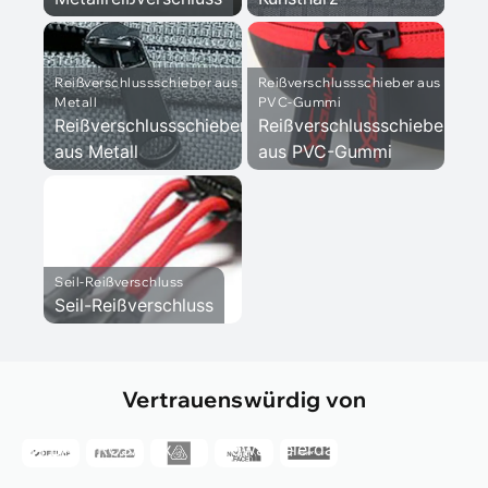
Reißverschlussschieber aus
Reißverschlussschieber aus
Metall
PVC-Gummi
Reißverschlussschieber
Reißverschlussschieber
aus Metall
aus PVC-Gummi
Seil-Reißverschluss
Seil-Reißverschluss
Prometheus
Design
Werx
Die
Prometheus
Nordwand
Vertrauenswürdig von
OFFLAP
PROSA
Design
Die
Spielerdaten
OFFLAP
PROSA
Werx
Nordwand
Spielerdaten