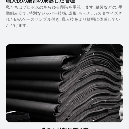
職人技の細部の成熟した管理
私たちはプロセスのあらゆる段階を重視します, 縫製などの, 手
動組み立て, 特別なジッパー技術, 成形, もっと. カスタマイズさ
れたEVAケースサンプル付き, 職人技をより鮮明に体感してい
ただけます.