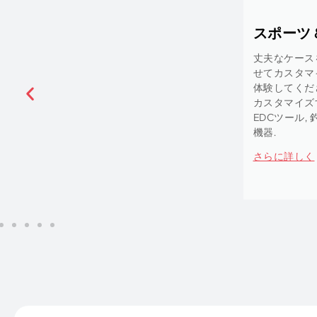
医学
わ
を
デリケー
を
要です. 
マスクな
の
糖測定器,
さらに詳