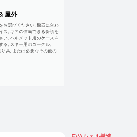
トな医療機器には細心の注意が必
当社のカスタム EVA ケースは呼吸
どの用途向けに作られています, 血
 もっと.
しく
EVAシェル構造