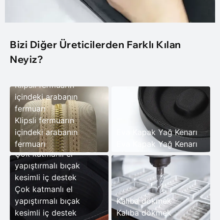
Bizi Diğer Üreticilerden Farklı Kılan
Neyiz?
Klipsli fermuarın
içindeki arabanın
fermuarı
Klipsli fermuarın
içindeki arabanın
Eva Kapak Yağ Kenarı
fermuarı
Eva Kapak Yağ Kenarı
Çok katmanlı el
yapıştırmalı bıçak
kesimli iç destek
Çok katmanlı el
yapıştırmalı bıçak
Kalıba dökmek
kesimli iç destek
Kalıba dökmek