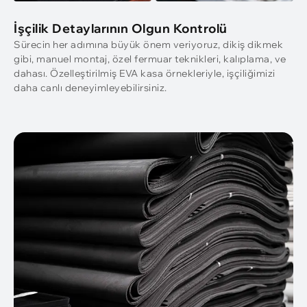
İşçilik Detaylarının Olgun Kontrolü
Sürecin her adımına büyük önem veriyoruz, dikiş dikmek
gibi, manuel montaj, özel fermuar teknikleri, kalıplama, ve
dahası. Özelleştirilmiş EVA kasa örnekleriyle, işçiliğimizi
daha canlı deneyimleyebilirsiniz.