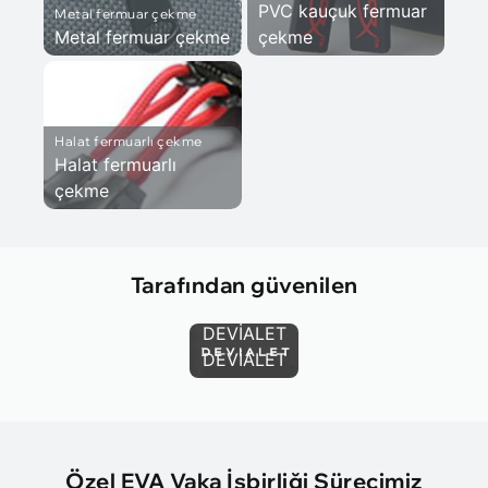
PVC kauçuk fermuar
Metal fermuar çekme
Metal fermuar çekme
çekme
Halat fermuarlı çekme
Halat fermuarlı
çekme
Tarafından güvenilen
DEVİALET
DEVİALET
Özel EVA Vaka İşbirliği Sürecimiz