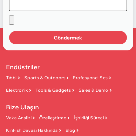
Göndermek
Endüstriler
Tıbbi
Sports & Outdoors
Profesyonel Ses
Elektronik
Tools & Gadgets
Sales & Demo
Bize Ulaşın
Vaka Analizi
Özelleştirme
İşbirliği Süreci
KinFish Davası Hakkında
Blog