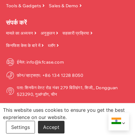
Tools & Gadgets
Sales & Demo
संपर्क करें
मामले का अध्ययन
अनुकूलन
सहकारी प्रक्रिया
किनफिश केस के बारे में
ब्लॉग
ईमेल: info@kfcase.com
फ़ोन/व्हाट्सएप: +86 134 1228 8050
पता: शिनफेंग वेस्ट रोड नंबर 279 बिल्डिंग1, शिजी,, Dongguan
523290, गुआंग्डोंग, चीन
This website uses cookies to ensure you get the best
exprerience on our website.
कॉपीराइट ©2026, डोंगगुआन किनफिश टेक्नोलॉजी कं, लिमिटेड. सर्वाधिकार सुरक्षित.