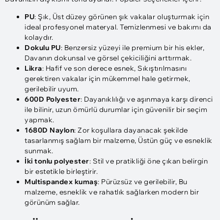
PU
: Şık, Üst düzey görünen şık vakalar oluşturmak için
ideal profesyonel materyal. Temizlenmesi ve bakımı da
kolaydır.
Dokulu PU
: Benzersiz yüzeyi ile premium bir his ekler,
Davanın dokunsal ve görsel çekiciliğini arttırmak.
Likra
: Hafif ve son derece esnek, Sıkıştırılmasını
gerektiren vakalar için mükemmel hale getirmek,
gerilebilir uyum.
600D Polyester
: Dayanıklılığı ve aşınmaya karşı direnci
ile bilinir, uzun ömürlü durumlar için güvenilir bir seçim
yapmak.
1680D Naylon
: Zor koşullara dayanacak şekilde
tasarlanmış sağlam bir malzeme, Üstün güç ve esneklik
sunmak.
İki tonlu polyester
: Stil ve pratikliği öne çıkan belirgin
bir estetikle birleştirir.
Multispandex kumaş
: Pürüzsüz ve gerilebilir, Bu
malzeme, esneklik ve rahatlık sağlarken modern bir
görünüm sağlar.