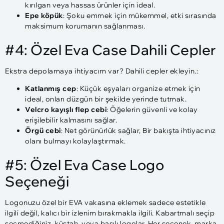
kırılgan veya hassas ürünler için ideal.
Epe köpük
: Şoku emmek için mükemmel, etki sırasında
maksimum korumanın sağlanması.
#4: Özel Eva Case Dahili Cepler
Ekstra depolamaya ihtiyacım var? Dahili cepler ekleyin.:
Katlanmış cep
: Küçük eşyaları organize etmek için
ideal, onları düzgün bir şekilde yerinde tutmak.
Velcro kayışlı flep cebi
: Öğelerin güvenli ve kolay
erişilebilir kalmasını sağlar.
Örgü cebi
: Net görünürlük sağlar, Bir bakışta ihtiyacınız
olanı bulmayı kolaylaştırmak.
#5: Özel Eva Case Logo
Seçeneği
Logonuzu özel bir EVA vakasına eklemek sadece estetikle
ilgili değil, kalıcı bir izlenim bırakmakla ilgili. Kabartmalı seçip
seçmediğiniz, küstah, veya basılı logolar, Her seçenek, marka