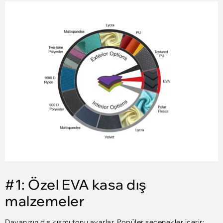
#1: Özel EVA kasa dış
malzemeler
Davanızın dış kısmı tonu ayarlar. Popüler seçenekler içerir: