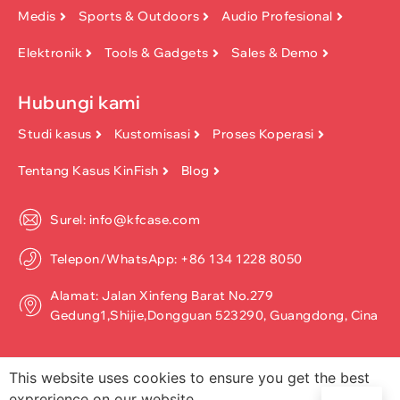
Medis
Sports & Outdoors
Audio Profesional
Elektronik
Tools & Gadgets
Sales & Demo
Hubungi kami
Studi kasus
Kustomisasi
Proses Koperasi
Tentang Kasus KinFish
Blog
Surel: info@kfcase.com
Telepon/WhatsApp: +86 134 1228 8050
Alamat: Jalan Xinfeng Barat No.279
Gedung1,Shijie,Dongguan 523290, Guangdong, Cina
This website uses cookies to ensure you get the best
exprerience on our website.