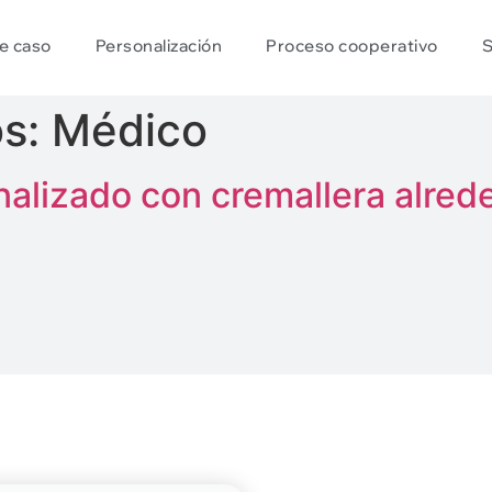
e caso
Personalización
Proceso cooperativo
S
os:
Médico
alizado con cremallera alred