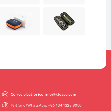
Correo electrónico: info@kfcase.com
Teléfono/WhatsApp: +86 134 1228 8050