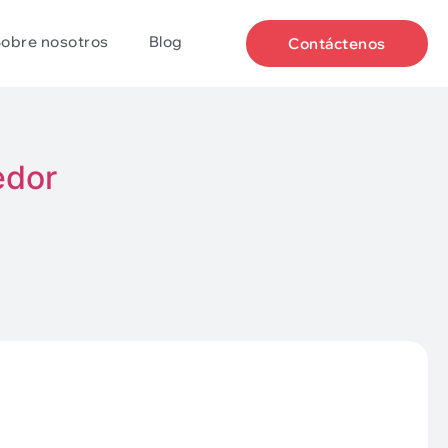
obre nosotros
Blog
Contáctenos
edor