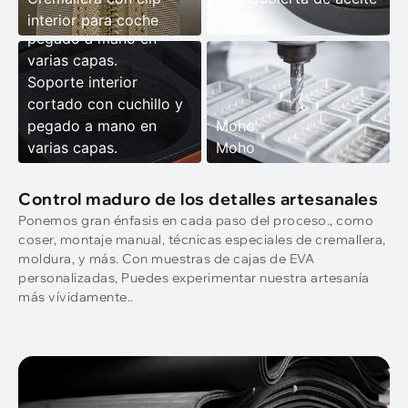
cortado con cuchillo y
interior para coche
Borde
pegado a mano en
varias capas.
Soporte interior
cortado con cuchillo y
pegado a mano en
Moho
varias capas.
Moho
Control maduro de los detalles artesanales
Ponemos gran énfasis en cada paso del proceso., como
coser, montaje manual, técnicas especiales de cremallera,
moldura, y más. Con muestras de cajas de EVA
personalizadas, Puedes experimentar nuestra artesanía
más vívidamente..