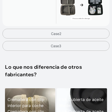
Case2
Case3
Lo que nos diferencia de otros
fabricantes?
Cremallera con clip
EVA Cubierta de aceite
interior para coche
Borde
Soporte interior
Cremallera con clip
EVA Cubierta de aceite