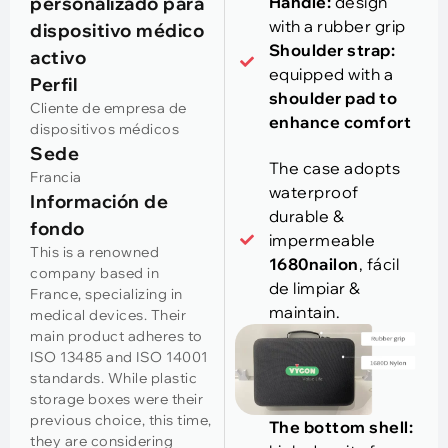
personalizado para
Handle
:
design
with a rubber grip
dispositivo médico
Shoulder strap
:
activo
equipped with a
Perfil
shoulder pad to
Cliente de empresa de
enhance comfort
dispositivos médicos
Sede
The case adopts
Francia
waterproof
Información de
durable
&
fondo
impermeable
This is a renowned
1680nailon
, fácil
company based in
de limpiar &
France
,
specializing in
maintain
.
medical devices
.
Their
main product adheres to
ISO
13485
and ISO
14001
standards
.
While plastic
storage boxes were their
previous choice
,
this time
,
The bottom shell
:
they are considering