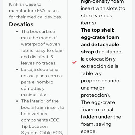
high-density foam
KinFish Case to
insert with slots
(
to
manufacture EVA cases
store various
for their medical devices
.
items
)
Desafíos
The top shell
:
The box surface
egg-crate foam
must be made of
waterproof woven
and detachable
fabric
:
easy to clean
strap
(facilitando
and disinfect
, &
la colocación y
leaves no traces
.
extracción de la
La caja debe tener
tableta y
un asa y una correa
proporcionando
para el hombro
una mejor
cómodas y
minimalistas..
protección).
The interior of the
The egg-crate
box
:
a foam insert to
foam
:
manual
hold various
hidden under the
components
(
ECG
foam
,
saving
Tip Location
space
.
System
, Cable ECG,