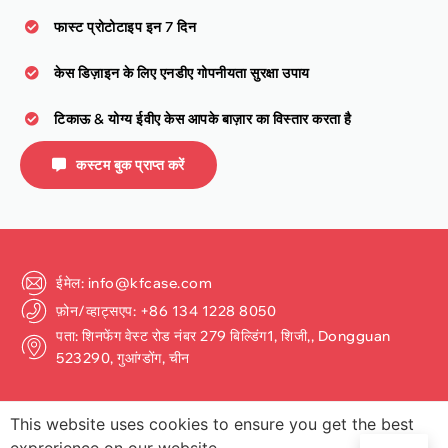
फास्ट प्रोटोटाइप इन 7 दिन
केस डिज़ाइन के लिए एनडीए गोपनीयता सुरक्षा उपाय
टिकाऊ & योग्य ईवीए केस आपके बाज़ार का विस्तार करता है
कस्टम बुक प्राप्त करें
ईमेल: info@kfcase.com
फ़ोन/व्हाट्सएप: +86 134 1228 8050
पता: शिनफेंग वेस्ट रोड नंबर 279 बिल्डिंग1, शिजी,, Dongguan
523290, गुआंग्डोंग, चीन
This website uses cookies to ensure you get the best