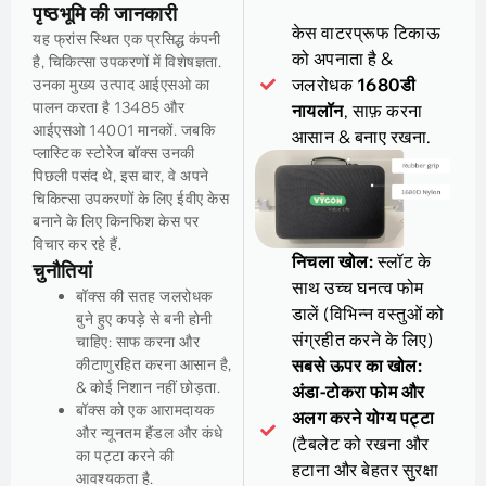
पृष्ठभूमि की जानकारी
केस वाटरप्रूफ टिकाऊ
यह फ्रांस स्थित एक प्रसिद्ध कंपनी
को अपनाता है &
है, चिकित्सा उपकरणों में विशेषज्ञता.
जलरोधक
1680डी
उनका मुख्य उत्पाद आईएसओ का
पालन करता है 13485 और
नायलॉन
, साफ़ करना
आईएसओ 14001 मानकों. जबकि
आसान & बनाए रखना.
प्लास्टिक स्टोरेज बॉक्स उनकी
पिछली पसंद थे, इस बार, वे अपने
चिकित्सा उपकरणों के लिए ईवीए केस
बनाने के लिए किनफिश केस पर
विचार कर रहे हैं.
निचला खोल:
स्लॉट के
चुनौतियां
साथ उच्च घनत्व फोम
बॉक्स की सतह जलरोधक
डालें (विभिन्न वस्तुओं को
बुने हुए कपड़े से बनी होनी
संग्रहीत करने के लिए)
चाहिए: साफ करना और
कीटाणुरहित करना आसान है,
सबसे ऊपर का खोल:
& कोई निशान नहीं छोड़ता.
अंडा-टोकरा फोम और
बॉक्स को एक आरामदायक
अलग करने योग्य पट्टा
और न्यूनतम हैंडल और कंधे
(टैबलेट को रखना और
का पट्टा करने की
हटाना और बेहतर सुरक्षा
आवश्यकता है.