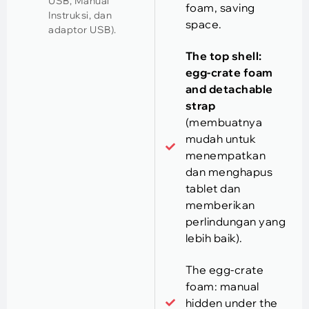
USB, Manual
foam
,
saving
Instruksi, dan
space
.
adaptor USB).
The top shell
:
egg-crate foam
and detachable
strap
(membuatnya
mudah untuk
menempatkan
dan menghapus
tablet dan
memberikan
perlindungan yang
lebih baik).
The egg-crate
foam
:
manual
hidden under the