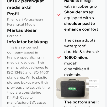
untuk perangkat
Handle
:
design
with a rubber grip
medis aktif
Shoulder strap
:
Profil
equipped with a
Klien dari Perusahaan
shoulder pad to
Perangkat Medis
enhance comfort
Markas Besar
Perancis
The case adopts
Info latar belakang
waterproof
This is a renowned
durable
& tahan air
company based in
1680D nilon
,
France
,
specializing in
medical devices
.
Their
mudah
main product adheres to
dibersihkan &
ISO
13485
and ISO
14001
maintain
.
standards
.
While plastic
storage boxes were their
previous choice
,
this time
,
they are considering
KinFish Case to
The bottom shell
:
manufacture EVA cases