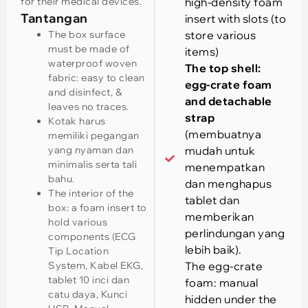
for their medical devices
.
high-density foam
Tantangan
insert with slots
(
to
The box surface
store various
must be made of
items
)
waterproof woven
The top shell
:
fabric
:
easy to clean
egg-crate foam
and disinfect
, &
and detachable
leaves no traces
.
strap
Kotak harus
(membuatnya
memiliki pegangan
yang nyaman dan
mudah untuk
minimalis serta tali
menempatkan
bahu.
dan menghapus
The interior of the
tablet dan
box
:
a foam insert to
memberikan
hold various
perlindungan yang
components
(
ECG
lebih baik).
Tip Location
System
, Kabel EKG,
The egg-crate
tablet 10 inci dan
foam
:
manual
catu daya, Kunci
hidden under the