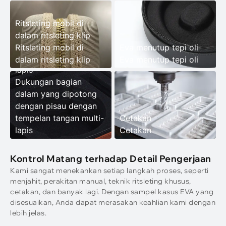
Dukungan bagian
Ritsleting mobil di
dalam yang dipotong
dalam ritsleting klip
dengan pisau dengan
Ritsleting mobil di
Eva menutup tepi oli
tempelan tangan multi-
dalam ritsleting klip
Eva menutup tepi oli
lapis
Dukungan bagian
dalam yang dipotong
dengan pisau dengan
tempelan tangan multi-
Cetakan
lapis
Cetakan
Kontrol Matang terhadap Detail Pengerjaan
Kami sangat menekankan setiap langkah proses, seperti
menjahit, perakitan manual, teknik ritsleting khusus,
cetakan, dan banyak lagi. Dengan sampel kasus EVA yang
disesuaikan, Anda dapat merasakan keahlian kami dengan
lebih jelas.