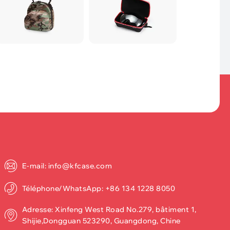
E-mail: info@kfcase.com
Téléphone/WhatsApp: +86 134 1228 8050
Adresse: Xinfeng West Road No.279, bâtiment 1,
Shijie,Dongguan 523290, Guangdong, Chine