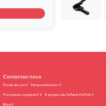
Contactez-nous
Étude de cas
Personnalisation
Processus coopératif
À propos de l'affaire KinFish
Blog