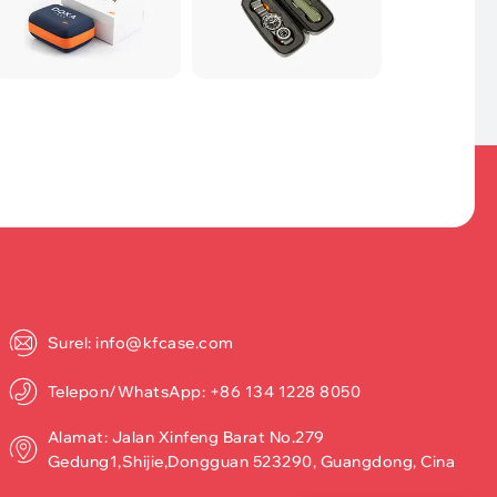
Surel: info@kfcase.com
Telepon/WhatsApp: +86 134 1228 8050
Alamat: Jalan Xinfeng Barat No.279
Gedung1,Shijie,Dongguan 523290, Guangdong, Cina