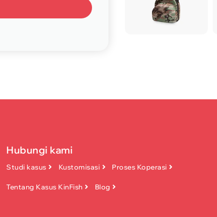
Hubungi kami
Studi kasus
Kustomisasi
Proses Koperasi
Tentang Kasus KinFish
Blog