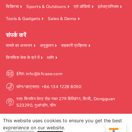
चिकित्सा
Sports & Outdoors
प्रो ऑडियो
इलेक्ट्रानिक्स
Tools & Gadgets
Sales & Demo
संपर्क करें
मामले का अध्ययन
अनुकूलन
सहकारी प्रक्रिया
किनफिश केस के बारे में
ब्लॉग
ईमेल: info@kfcase.com
फ़ोन/व्हाट्सएप: +86 134 1228 8050
पता: शिनफेंग वेस्ट रोड नंबर 279 बिल्डिंग1, शिजी,, Dongguan
523290, गुआंग्डोंग, चीन
This website uses cookies to ensure you get the best
exprerience on our website.