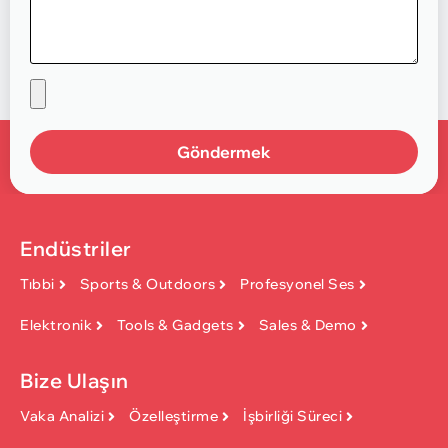
Göndermek
Endüstriler
Tıbbi
Sports & Outdoors
Profesyonel Ses
Elektronik
Tools & Gadgets
Sales & Demo
Bize Ulaşın
Vaka Analizi
Özelleştirme
İşbirliği Süreci