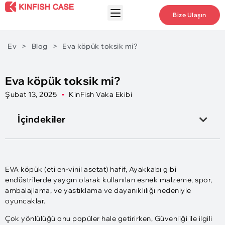
Bize Ulaşın
Ev
>
Blog
>
Eva köpük toksik mi?
Eva köpük toksik mi?
Şubat 13, 2025
KinFish Vaka Ekibi
İçindekiler
EVA köpük (etilen-vinil asetat) hafif, Ayakkabı gibi
endüstrilerde yaygın olarak kullanılan esnek malzeme, spor,
ambalajlama, ve yastıklama ve dayanıklılığı nedeniyle
oyuncaklar.
Çok yönlülüğü onu popüler hale getirirken, Güvenliği ile ilgili