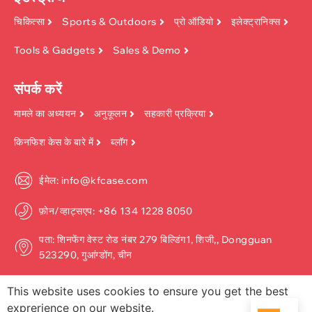
चिकित्सा
Sports & Outdoors
प्रो ऑडियो
इलेक्ट्रानिक्स
Tools & Gadgets
Sales & Demo
संपर्क करें
मामले का अध्ययन
अनुकूलन
सहकारी प्रक्रिया
किनफिश केस के बारे में
ब्लॉग
ईमेल: info@kfcase.com
फ़ोन/व्हाट्सएप: +86 134 1228 8050
पता: शिनफेंग वेस्ट रोड नंबर 279 बिल्डिंग1, शिजी,, Dongguan
523290, गुआंग्डोंग, चीन
This website uses cookies to ensure you get the best
exprerience on our website.