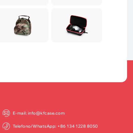
E-mail: info@kfcase.com
Telefono/WhatsApp: +86 134 1228 8050