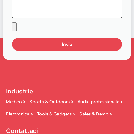
Invia
Industrie
Medico
Sports & Outdoors
Audio professionale
Elettronica
Tools & Gadgets
Sales & Demo
Contattaci