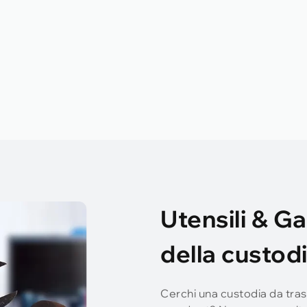
Utensili & G
della custod
Cerchi una custodia da trasp