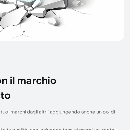
on il marchio
ato
tuoi marchi dagli altri’ aggiungendo anche un po' di
 di alta qualità, che includono tessuti premium, metalli