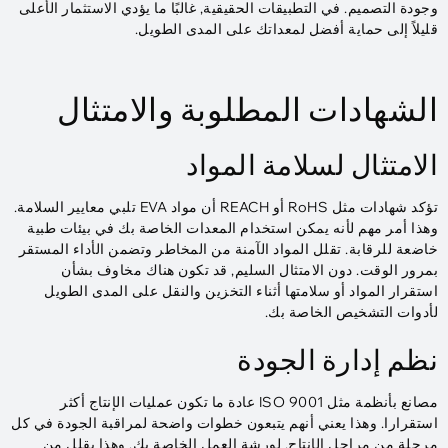
وجودة التصميم. في التطبيقات الحقيقية, غالبًا ما يؤدي الاستثمار الأعلى
قليلاً إلى حماية أفضل لمعداتك على المدى الطويل.
الشهادات المطلوبة والامتثال
الامتثال لسلامة المواد
تؤكد شهادات مثل RoHS أو REACH أن مواد EVA تلبي معايير السلامة.
وهذا أمر مهم لأنه يمكن استخدام المعدات الخاصة بك في بيئات طبية
خاضعة للرقابة. تقلل المواد الآمنة من المخاطر وتضمن الأداء المستقر
بمرور الوقت. دون الامتثال السليم, قد تكون هناك مخاوف بشأن
استقرار المواد أو سلامتها أثناء التخزين والنقل على المدى الطويل
لأدوات التشخيص الخاصة بك.
نظم إدارة الجودة
مصانع بأنظمة مثل ISO 9001 عادة ما تكون عمليات الإنتاج أكثر
استقرارا. وهذا يعني أنهم يتبعون خطوات واضحة لمراقبة الجودة في كل
مرحلة من مراحل الإنتاج. لورشة العمل الخاصة بك, وهذا يقلل من