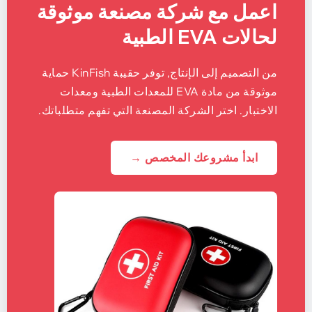
اعمل مع شركة مصنعة موثوقة
لحالات EVA الطبية
من التصميم إلى الإنتاج, توفر حقيبة KinFish حماية
موثوقة من مادة EVA للمعدات الطبية ومعدات
الاختبار. اختر الشركة المصنعة التي تفهم متطلباتك.
ابدأ مشروعك المخصص →