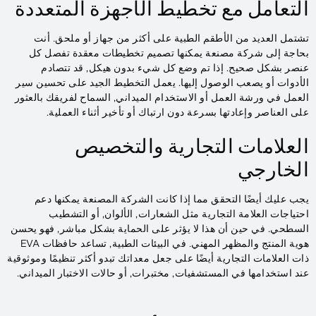
التعامل مع تخطيط الأجهزة المتعددة
تشتمل العديد من الأطقم الطبية على أكثر من جهاز أو ملحق. أنت
بحاجة إلى شركة مصنعة يمكنها تصميم تخطيطات معقدة تفصل كل
عنصر بشكل صحيح. إذا تم وضع كل شيء بدون هيكل, قد تتصادم
الأدوات أو يصعب الوصول إليها. يعمل التخطيط الجيد على تحسين سير
العمل في ورشة العمل أو الاستخدام الميداني, السماح لفريقك بالعثور
على العناصر وإعادتها بسرعة دون ارتباك أو تأخير أثناء العملية.
العلامات التجارية والتخصيص
الخارجي
يجب عليك أيضًا التحقق مما إذا كانت الشركة المصنعة يمكنها دعم
احتياجات العلامة التجارية مثل الشعارات, الألوان, أو التشطيب
السطحي. في حين أن هذا لا يؤثر على الحماية بشكل مباشر, فهو يحسن
هوية المنتج والمظهر المهني. في البيئات الطبية, تساعد حافظات EVA
ذات العلامات التجارية أيضًا على جعل معداتك تبدو أكثر تنظيمًا وموثوقية
عند استخدامها في المستشفيات, مختبرات, أو حالات الاختبار الميداني.