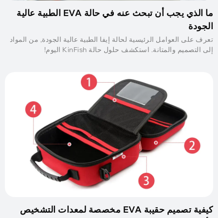
ما الذي يجب أن تبحث عنه في حالة EVA الطبية عالية
الجودة
تعرف على العوامل الرئيسية لحالة إيفا الطبية عالية الجودة, من المواد
إلى التصميم والمتانة. استكشف حلول حالة KinFish اليوم!
كيفية تصميم حقيبة EVA مخصصة لمعدات التشخيص