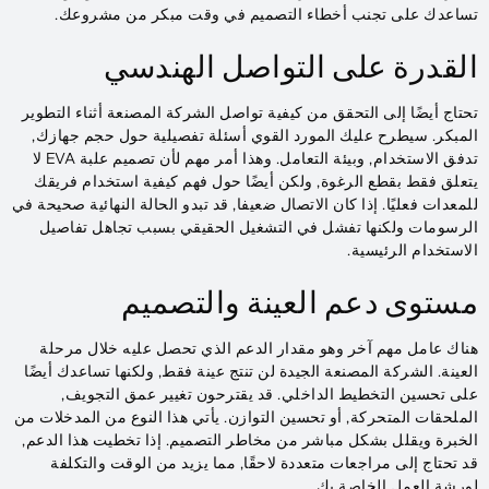
تساعدك على تجنب أخطاء التصميم في وقت مبكر من مشروعك.
القدرة على التواصل الهندسي
تحتاج أيضًا إلى التحقق من كيفية تواصل الشركة المصنعة أثناء التطوير
المبكر. سيطرح عليك المورد القوي أسئلة تفصيلية حول حجم جهازك,
تدفق الاستخدام, وبيئة التعامل. وهذا أمر مهم لأن تصميم علبة EVA لا
يتعلق فقط بقطع الرغوة, ولكن أيضًا حول فهم كيفية استخدام فريقك
للمعدات فعليًا. إذا كان الاتصال ضعيفا, قد تبدو الحالة النهائية صحيحة في
الرسومات ولكنها تفشل في التشغيل الحقيقي بسبب تجاهل تفاصيل
الاستخدام الرئيسية.
مستوى دعم العينة والتصميم
هناك عامل مهم آخر وهو مقدار الدعم الذي تحصل عليه خلال مرحلة
العينة. الشركة المصنعة الجيدة لن تنتج عينة فقط, ولكنها تساعدك أيضًا
على تحسين التخطيط الداخلي. قد يقترحون تغيير عمق التجويف,
الملحقات المتحركة, أو تحسين التوازن. يأتي هذا النوع من المدخلات من
الخبرة ويقلل بشكل مباشر من مخاطر التصميم. إذا تخطيت هذا الدعم,
قد تحتاج إلى مراجعات متعددة لاحقًا, مما يزيد من الوقت والتكلفة
لورشة العمل الخاصة بك.