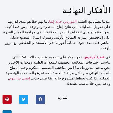
الأفكار النهائية
عندما تعمل مع الطبية
الموردين حالة إيفا
, ما يهم حقًا هو مدى قدرتهم
على تحويل متطلباتك إلى نتائج إنتاج مستقرة وموثوقة, ليس فقط كيف
يبدو المنتج أو مدى انخفاض السعر. الاختلافات في مراقبة المواد, القدرة
على التخصيص, سرعة النماذج الأولية, وسيؤثر اتساق المصنع بشكل
مباشر على مدى جودة حماية أجهزتك في الاستخدام الحقيقي مع مرور
الوقت.
في
قضية كينفيش
, نحن نركز على تصميم وتصنيع حالات EVA التي
تناسب احتياجات المعالجة الحقيقية للمعدات الطبية ومعدات الاختبار.
نحن ندعم مشروعك بدءًا من مناقشة التصميم المبكرة وحتى الإنتاج
الضخم النهائي من خلال مراقبة الجودة المستقرة والمدخلات الهندسية
العملية. إذا كنت تخطط لمشروع حالة إيفا طبي جديد,
اتصل بنا اليوم
,
ودعنا نبني حلاً يناسب تطبيقك.
يشارك: