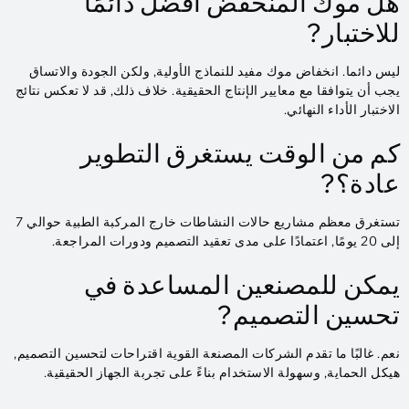
هل موك المنخفض أفضل دائمًا
للاختبار?
ليس دائما. انخفاض موك مفيد للنماذج الأولية, ولكن الجودة والاتساق
يجب أن يتوافقا مع معايير الإنتاج الحقيقية. خلاف ذلك, قد لا تعكس نتائج
الاختبار الأداء النهائي.
كم من الوقت يستغرق التطوير
عادة؟?
تستغرق معظم مشاريع حالات النشاطات خارج المركبة الطبية حوالي 7
إلى 20 يومًا, اعتمادًا على مدى تعقيد التصميم ودورات المراجعة.
يمكن للمصنعين المساعدة في
تحسين التصميم?
نعم. غالبًا ما تقدم الشركات المصنعة القوية اقتراحات لتحسين التصميم,
هيكل الحماية, وسهولة الاستخدام بناءً على تجربة الجهاز الحقيقية.