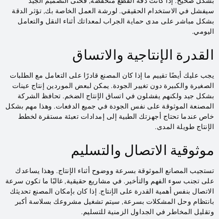
بشكل صحيح. إذا كانت دقة القطع منخفضة, فحتى التصميم الجيد
سيفشل في الاستخدام الحقيقي. لورشة العمل الخاصة بك, تؤثر الدقة
بشكل مباشر على مدى حماية الجراب لمعداتك أثناء النقل والتعامل
اليومي.
القدرة الإنتاجية والاتساق
يجب عليك أيضًا تقييم ما إذا كان المصنع قادرًا على التعامل مع الطلبات
الصغيرة والكبيرة دون تغيير الجودة. يمكن لبعض الموردين إنتاج عينات
بشكل جيد ولكنهم يفشلون في اتساق الإنتاج الضخم. تحافظ الشركة
المصنعة الموثوقة على نفس الجودة في جميع الدفعات. وهذا مهم بشكل
خاص عندما تحتاج أجهزتك الطبية إلى إمدادات تعبئة مستقرة لخطط
الإنتاج طويلة المدى.
موثوقية الاتصال والتسليم
تستجيب المصانع الموثوقة بسرعة ووضوح أثناء الإنتاج. وهذا يساعدك
على تجنب سوء الفهم والتأخير. في مشاريع حقيقية, غالبًا ما تكون سرعة
الاتصال بنفس أهمية القدرة على الإنتاج. إذا كان بإمكان المصنع تحديثك
بانتظام وحل المشكلات بسرعة, سيتم تشغيل مشروعك بسلاسة أكبر
وتقليل المخاطر في الجداول الزمنية للتسليم.