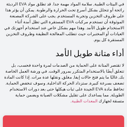
في البيئات الطبية, سلامة المواد مهمة جدا. قد تطلق مواد EVA الرديئة
رائحة أو تتحلل بشكل أسرع تحت الحرارة والرطوبة. يمكن أن يؤثر هذا
على ظروف التخزين وتجربة المستخدم. يجب على الشركة المصنعة
الموثوقة أن تستخدم مركبات EVA المستقرة التي تظل آمنة أثناء
الاستخدام طويل الأمد. وهذا مهم بشكل خاص عند استخدام أجهزتك في
العيادات أو المختبرات حيث تتطلب المعالجة النظيفة وظروف التخزين
المستقرة كل يوم.
أداء متانة طويل الأمد
لا تقتصر المتانة على الحماية من الصدمات لمرة واحدة فحسب، بل
تتعلق أيضًا بالاستخدام المتكرر بمرور الوقت. في ورشة العمل الخاصة
بك, غالبًا ما يتم فتح حالات إيفا, مغلق, ونقلها عدة مرات. إذا كانت المادة
تضعف بسرعة كبيرة, ستزداد الحركة الداخلية, وسوف تنخفض الحماية.
تحافظ مادة EVA الجيدة على ثبات هيكلها حتى بعد دورات الاستخدام
الطويلة, مما يساعدك على تقليل مشكلات الصيانة ويضمن حماية
متسقة لجهازك
المعدات الطبية
.