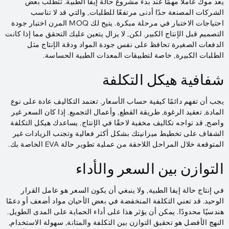
يعد موك عاملاً مهمًا عند بدء مشروع حالة إيفا الطبية. تتطلب بعض
الشركات المصنعة حدًا أدنى مرتفعًا للطلبات, والتي قد لا تناسب
احتياجات الاختبار في مرحلة مبكرة. يتيح لك MOQ المرن اختبار جودة
التصميم قبل الإنتاج الكبير. لكن, لا يزال يتعين عليك التحقق مما إذا كانت
الدفعات الصغيرة تحافظ على نفس جودة المواد ودقة الإنتاج مثل
الطلبات الكبيرة, خاصة لتطبيقات المعدات الطبية الحساسة.
شفافية هيكل التكلفة
يجب أن تفهم دائمًا كيفية حساب الأسعار. تعتمد التكاليف عادة على نوع
المادة, تعقيد الرغوة, طريقة القطع, وأعمال التجميع. إذا كان السعر غير
واضح, قد تواجه تكاليف مخفية لاحقًا في الإنتاج. يساعدك هيكل التكلفة
الشفاف على تخطيط ميزانيتك بشكل أكثر فعالية وتجنب الزيادات غير
المتوقعة خلال المراحل اللاحقة من عملية تطوير حالة EVA الخاصة بك.
التوازن بين السعر والأداء
في إنتاج حالة إيفا الطبية, ولا ينبغي أن يكون السعر هو عامل القرار
الوحيد. قد تعني التكلفة المنخفضة في بعض الأحيان مواد أضعف أو دعمًا
هندسيًا محدودًا. يمكن أن يؤثر هذا على أداء الحماية على المدى الطويل.
النهج الأفضل هو تحقيق التوازن بين التكلفة والمتانة, سهولة الاستخدام,