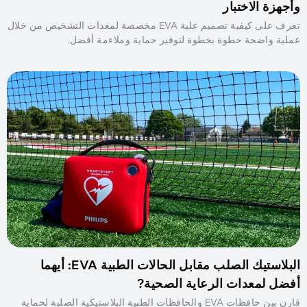
وأجهزة الاختبار
تعرف على كيفية تصميم علبة EVA مخصصة لمعدات التشخيص من خلال
عملية واضحة خطوة بخطوة لتوفير حماية وملاءمة أفضل.
البلاستيك الصلب مقابل الحالات الطبية EVA: أيهما
أفضل لمعدات الرعاية الصحية?
قارن بين حافظات EVA والحافظات الطبية البلاستيكية الصلبة لحماية