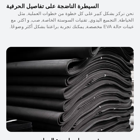
السيطرة الناضجة على تفاصيل الحرفية
ن نركز بشكل كبير على كل خطوة من خطوات العملية, مثل
خياطة, التجميع اليدوي, تقنيات السوستة الخاصة, صب, و اكثر. مع
ة EVA مخصصة, يمكنك تجربة براعتنا بشكل أكثر وضوحًا.