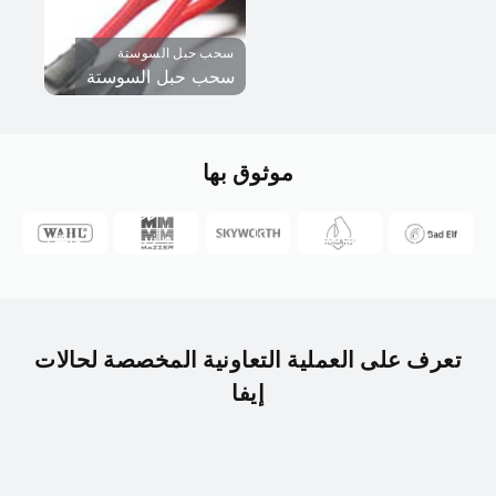
سحب حبل السوستة
سحب حبل السوستة
قزم
موثوق بها
سيء
قزم
توماتيس
سكايورث
مازر
واهل
سيء
توماتيس
سكايورث
مازر
واهل
تعرف على العملية التعاونية المخصصة لحالات
إيفا