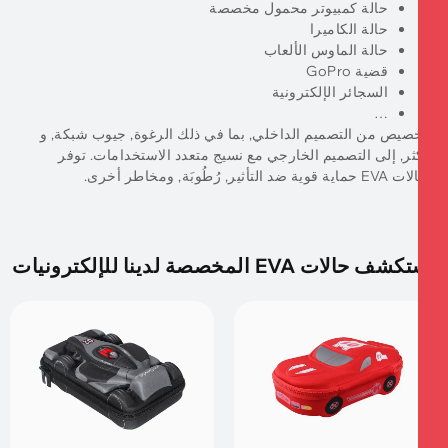
حالة كمبيوتر محمول مخصصة
حالة الكاميرا
حالة الماوس الألعاب
قضية GoPro
السجائر الإلكترونية
…
صيص من التصميم الداخلي, بما في ذلك الرغوة, جيوب شبكة, و
ثر, إلى التصميم الخارجي مع نسيج متعدد الاستخدامات. توفر
ة قوية ضد التأثير, رُطُوبَة, ومخاطر أخرى.
 حالات EVA المخصصة لدينا للإلكترونيات