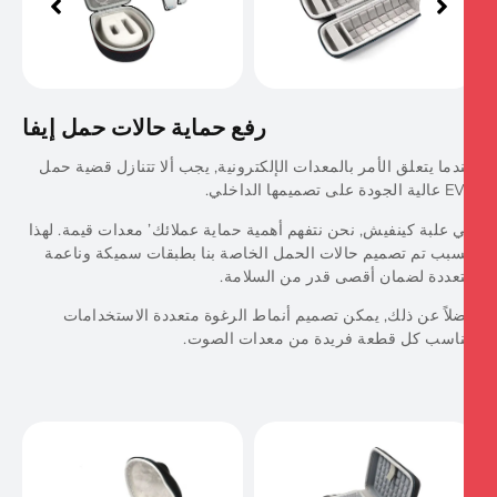
رفع حماية حالات حمل إيفا
دما يتعلق الأمر بالمعدات الإلكترونية, يجب ألا تتنازل قضية حمل
دة على تصميمها الداخلي.
 علبة كينفيش, نحن نتفهم أهمية حماية عملائك’ معدات قيمة. لهذا
سبب تم تصميم حالات الحمل الخاصة بنا بطبقات سميكة وناعمة
عددة لضمان أقصى قدر من السلامة.
لاً عن ذلك, يمكن تصميم أنماط الرغوة متعددة الاستخدامات
ناسب كل قطعة فريدة من معدات الصوت.