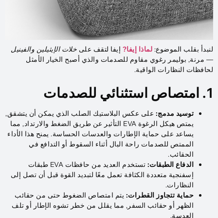
لنبدأ بقلب الموضوع:
لماذا إيفا?
إيفا لتقف على
خلات الإيثيلين والفينيل
— مرنة, بوليمر رغوي مقاوم للصدمات والذي أصبح الخيار الأمثل
لحافظات النظارات الواقية.
1. امتصاص استثنائي للصدمات
توسيد مدمج:
على عكس البلاستيك الصلب الذي يمكن أن يتشقق,
يمتص هيكل الرغوة EVA التأثير عن طريق الضغط والارتداد, مما
يساعد على حماية الإطارات والعدسات الحساسة. يمنح هذا الأداء
الممتص للصدمات راحة البال أثناء السقوط أو التدافع في
الحقائب.
الدفاع الطبقات:
تستخدم العديد من حافظات EVA طبقات
إسفنجية متعددة الكثافة تعمل معًا لتبديد القوة قبل أن تصل إلى
النظارات.
حماية تتجاوز القطرات:
يتم امتصاص الضغوط حتى من حقائب
الظهر أو حقائب السفر, مما يقلل من خطر تشوه الإطار أو تلف
العدسة.