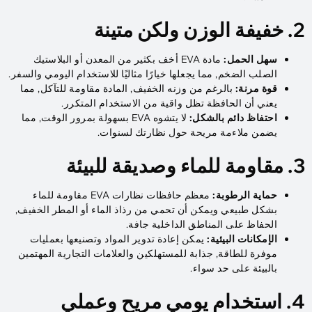
2. خفيفة الوزن ولكن متينة
سهل الحمل:
مادة EVA أخف بكثير من المعدن أو البلاستيك
الصلب الضخم, مما يجعلها خيارًا مثاليًا للاستخدام اليومي والسفر.
قوة مرنة:
بالرغم من وزنه الخفيف, المادة مقاومة للتآكل, مما
يعني أن الحافظة تظل واقية من الاستخدام المتكرر.
احتفاظ دائم بالشكل:
لا يتشوه EVA بسهولة بمرور الوقت, مما
يضمن ملاءمة مريحة حول نظارتك لسنوات.
3. مقاومة للماء وصديقة للبيئة
حماية الرطوبة:
معظم حافظات نظارات EVA مقاومة للماء
بشكل طبيعي ويمكن أن تحمي من رذاذ الماء أو المطر الخفيف,
الحفاظ على المناطق الداخلية جافة.
الإمكانات البيئية:
يمكن إعادة تدوير المواد وتصنيعها بعمليات
موفرة للطاقة, جذابة للمستهلكين والعلامات التجارية المهتمين
بالبيئة على حد سواء.
4. استخدام يومي مريح وعملي