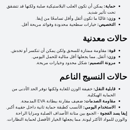
حماية:
يمكن أن تكون العلب البلاستيكية صلبة ولكنها قد تتشقق
تحت تأثير شديد.
وزن:
غالبًا ما تكون أثقل وأقل تسامحًا من إيفا.
التخصيص:
خيارات سطحية محدودة وفوائد مريحة أقل.
حالات معدنية
قوة:
مقاومة ممتازة للسحق ولكن يمكن أن تنكسر أو تخدش.
وزن:
أثقل, مما يجعلها أقل مثالية للحمل اليومي.
مرونة التصميم:
شكل محدود وخيارات مريحة.
حالات النسيج الناعم
قابلية النقل:
خفيفة الوزن للغاية ولكنها توفر الحد الأدنى من
الحماية الهيكلية.
مقاومة الصدمات:
ضعيف مقارنة ببطانة EVA المدمجة.
الاستخدام اليومي:
الأنسب كطبقة حماية ثانية داخل حقيبة أكبر.
إيفا يسد الفجوة
- الجمع بين متانة الأصداف الصلبة ومزايا الراحة
والوزن للمواد الأكثر ليونة, مما يجعلها الخيار الأفضل لحماية النظارات.