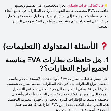
في كنتاكي فرايد تشيكن
,
نحن متخصصون في تصميم وتصنيع
حافظات EVA مخصصة عالية الجودة لماركات النظارات في جميع أنحاء
العالم. سواء كنت بحاجة إلى نماذج قياسية أو حلول مخصصة بالكامل,
فريقنا على استعداد لدعم مشروعك بدءًا من الفكرة وحتى الإنتاج
الضخم.
الأسئلة المتداولة (التعليمات)
1. هل حافظات نظارات EVA مناسبة
لجميع أنواع النظارات؟?
نعم, تتميز حافظات نظارات EVA بأنها متعددة الاستخدامات ومناسبة
لمعظم أنواع النظارات, بما في ذلك النظارات الطبية, نظارات شمسية,
نظارة القراءة, وحتى النظارات الرياضية. بفضل خصائص التشكيل
المرنة التي تتميز بها EVA, يمكن تخصيص الحالات بأحجام وأشكال
مختلفة لاستيعاب الإطارات كبيرة الحجم أو الأجهزة البصرية الدقيقة.
هذه القدرة على التكيف تجعل من EVA خيارًا شائعًا
حقائب حمل
الأجهزة البصرية
عبر أسواق متعددة.