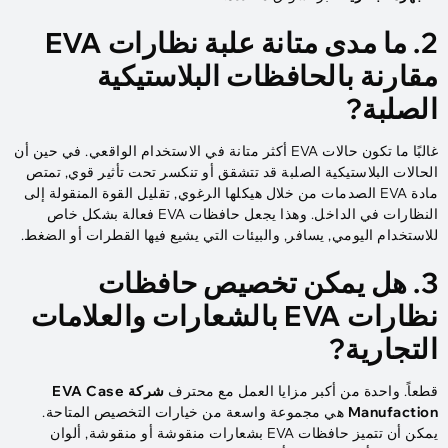
2. ما مدى متانة علبة نظارات EVA
مقارنة بالحافظات البلاستيكية
الصلبة?
غالبًا ما تكون حالات EVA أكثر متانة في الاستخدام الواقعي. في حين أن
الحالات البلاستيكية الصلبة قد تتشقق أو تنكسر تحت تأثير قوي, تمتص
مادة EVA الصدمات من خلال هيكلها الرغوي, تقليل القوة المنقولة إلى
النظارات في الداخل. وهذا يجعل حافظات EVA فعالة بشكل خاص
للاستخدام اليومي, يسافر, والبيئات التي يشيع فيها القطرات أو الضغط.
3. هل يمكن تخصيص حافظات
نظارات EVA بالشعارات والعلامات
التجارية?
قطعاً. واحدة من أكبر مزايا العمل مع محترف
شركة EVA Case
Manufaction
هي مجموعة واسعة من خيارات التخصيص المتاحة.
يمكن أن تتميز حافظات EVA بشعارات منقوشة أو منقوشة, ألوان