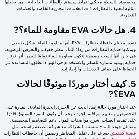
مخصصة, الأسطح محكم, أنماط سستة, والبطانات الداخلية - مما يجعلها
مثالية لتغليف النظارات ذات العلامات التجارية الخاصة والعلامات
التجارية.
4. هل حالات EVA مقاومة للماء؟?
تتميز معظم حافظات نظارات EVA بأنها مقاومة للماء بشكل طبيعي
ويمكنها حماية النظارات من رذاذ الماء, مطر خفيف, والتعرض للرطوبة.
في حين أنها ليست مصممة لتكون مقاومة للماء تمامًا للغمر, أنها توفر
حماية يومية ممتازة للسفر والاستخدام في الهواء الطلق, المساعدة في
الحفاظ على جفاف العدسات والإطارات.
5. كيف أختار موردًا موثوقًا لحالات
EVA؟?
عند اختيار
مورد حالة إيفا
, ابحث عن الخبرة, الخبرة المادية, القدرة على
التخصيص, ومعايير مراقبة الجودة. يجب أن يكون المورد الموثوق قادرًا
على تقديم العينات, شرح مواصفات المواد, دعم التصاميم المخصصة,
وضمان جودة الإنتاج متسقة. الشراكة مع شركة مصنعة راسخة مثل
قضية كينفيش
يساعد على تقليل المخاطر ويضمن أن حافظات النظارات