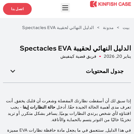
اتصل بنا
بيت
>
مدونة
>
الدليل النهائي لحقيبة Spectacles EVA
الدليل النهائي لحقيبة Spectacles EVA
يناير 20, 2026
فريق قضية كينفيش
جدول المحتويات
إذا سبق لك أن أسقطت نظارتك المفضلة وشعرت أن قلبك يخفق, أنت
تعرف مدى أهمية الحالة الجيدة حقًا. أدخل
حالة النظارات إيفا
- يجب
اقتناؤه لأي شخص يرتدي النظارات يوميًا, يسافر بشكل متكرر, أو تريد
تخزينًا خاليًا من التوتر يتسم بالحماية والأناقة.
في هذا الدليل, سنتعمق في ما يجعل مادة حافظة نظارات EVA مميزة