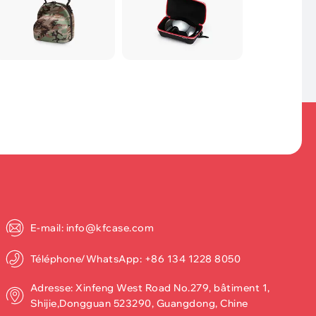
E-mail: info@kfcase.com
Téléphone/WhatsApp: +86 134 1228 8050
Adresse: Xinfeng West Road No.279, bâtiment 1,
Shijie,Dongguan 523290, Guangdong, Chine