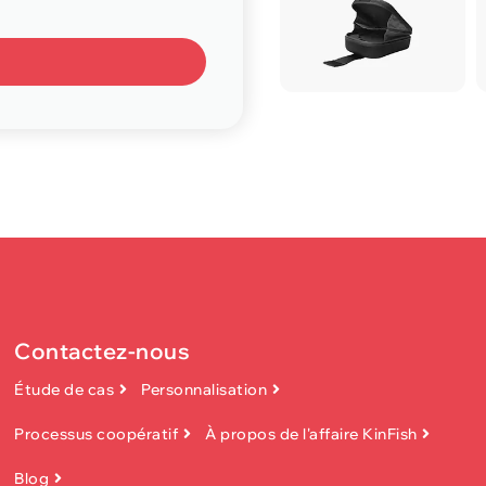
Contactez-nous
Étude de cas
Personnalisation
Processus coopératif
À propos de l'affaire KinFish
Blog