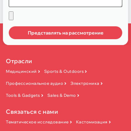
Представлять на рассмотрение
Отрасли
Медицинский
Sports & Outdoors
Профессиональное аудио
Электроника
Tools & Gadgets
Sales & Demo
Связаться с нами
Тематическое исследование
Кастомизация