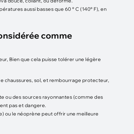
eva douce, collant, ou déformé.
ératures aussi basses que 60 ° C (140° F), en
 considérée comme
eur, Bien que cela puisse tolérer une légère
de chaussures, sol, et rembourrage protecteur,
recte ou des sources rayonnantes (comme des
ient pas et dangere.
) ou le néoprène peut offrir une meilleure