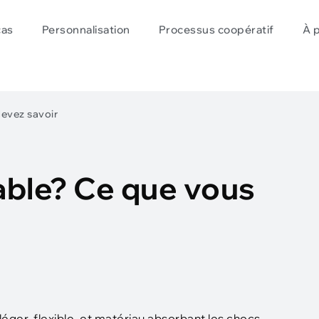
cas
Personnalisation
Processus coopératif
À 
devez savoir
able? Ce que vous
éger, flexible, et matériau absorbant les chocs