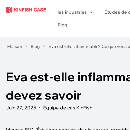
les industries
Études de 
Blog
Maison
>
Blog
>
Eva est-elle inflammable? Ce que vous 
Eva est-elle inflamm
devez savoir
Juin 27, 2025
Équipe de cas KinFish
Mousse EVA (Éthylène-acétate de vinyle) est un poids l