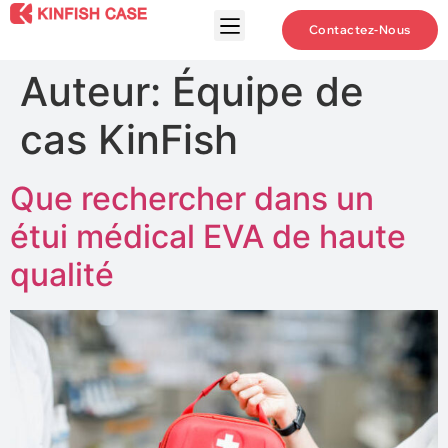
Contactez-Nous
Auteur:
Équipe de
cas KinFish
Que rechercher dans un
étui médical EVA de haute
qualité