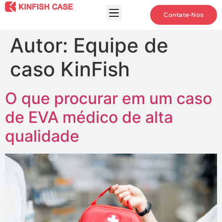
Contate-Nos
Autor:
Equipe de
caso KinFish
O que procurar em um caso
de EVA médico de alta
qualidade