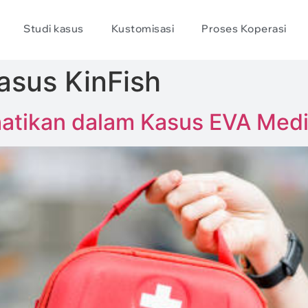
Studi kasus
Kustomisasi
Proses Koperasi
asus KinFish
atikan dalam Kasus EVA Medis