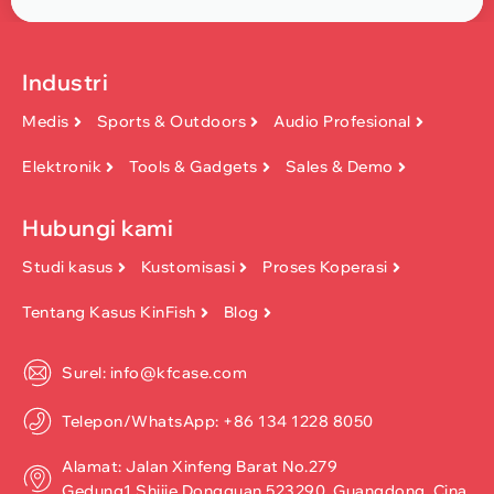
Industri
Medis
Sports & Outdoors
Audio Profesional
Elektronik
Tools & Gadgets
Sales & Demo
Hubungi kami
Studi kasus
Kustomisasi
Proses Koperasi
Tentang Kasus KinFish
Blog
Surel: info@kfcase.com
Telepon/WhatsApp: +86 134 1228 8050
Alamat: Jalan Xinfeng Barat No.279
Gedung1,Shijie,Dongguan 523290, Guangdong, Cina