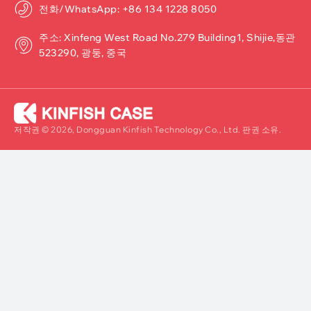
전화/WhatsApp: +86 134 1228 8050
주소: Xinfeng West Road No.279 Building1, Shijie,동관
523290, 광둥, 중국
저작권 © 2026, Dongguan Kinfish Technology Co., Ltd. 판권 소유.