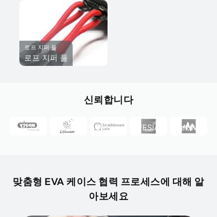
로프 지퍼 풀
로프 지퍼 풀
라이프
설립 연
신뢰합니다
스캔
구소
비곤
라이프
설립 연
FESIA
Cue2Walk
비곤
스캔
구소
FESIA
Cue2Walk
맞춤형 EVA 케이스 협력 프로세스에 대해 알
아보세요