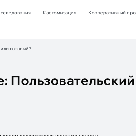
исследования
Кастомизация
Кооперативный про
 или готовый?
е: Пользовательский
ым делом является ключевым решением,