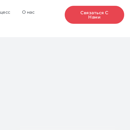
цесс
О нас
Связаться С
Нами