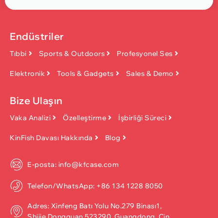
Endüstriler
Tıbbi
Sports & Outdoors
Profesyonel Ses
Elektronik
Tools & Gadgets
Sales & Demo
Bize Ulaşın
Vaka Analizi
Özelleştirme
İşbirliği Süreci
KinFish Davası Hakkında
Blog
E-posta: info@kfcase.com
Telefon/WhatsApp: +86 134 1228 8050
Adres: Xinfeng Batı Yolu No.279 Binası1,
Shijie,Dongguan 523290, Guangdong, Çin