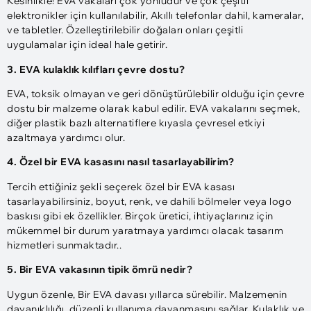
Kesinlikle! EVA vakaları çok yönlüdür ve çok çeşitli
elektronikler için kullanılabilir, Akıllı telefonlar dahil, kameralar,
ve tabletler. Özelleştirilebilir doğaları onları çeşitli
uygulamalar için ideal hale getirir.
3. EVA kulaklık kılıfları çevre dostu?
EVA, toksik olmayan ve geri dönüştürülebilir olduğu için çevre
dostu bir malzeme olarak kabul edilir. EVA vakalarını seçmek,
diğer plastik bazlı alternatiflere kıyasla çevresel etkiyi
azaltmaya yardımcı olur.
4. Özel bir EVA kasasını nasıl tasarlayabilirim?
Tercih ettiğiniz şekli seçerek özel bir EVA kasası
tasarlayabilirsiniz, boyut, renk, ve dahili bölmeler veya logo
baskısı gibi ek özellikler. Birçok üretici, ihtiyaçlarınız için
mükemmel bir durum yaratmaya yardımcı olacak tasarım
hizmetleri sunmaktadır..
5. Bir EVA vakasının tipik ömrü nedir?
Uygun özenle, Bir EVA davası yıllarca sürebilir. Malzemenin
dayanıklılığı, düzenli kullanıma dayanmasını sağlar, Kulaklık ve