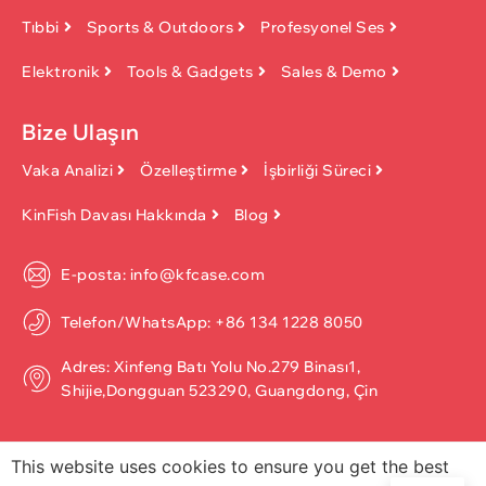
Tıbbi
Sports & Outdoors
Profesyonel Ses
Elektronik
Tools & Gadgets
Sales & Demo
Bize Ulaşın
Vaka Analizi
Özelleştirme
İşbirliği Süreci
KinFish Davası Hakkında
Blog
E-posta: info@kfcase.com
Telefon/WhatsApp: +86 134 1228 8050
Adres: Xinfeng Batı Yolu No.279 Binası1,
Shijie,Dongguan 523290, Guangdong, Çin
This website uses cookies to ensure you get the best