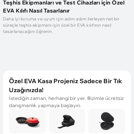
Teşhis Ekipmanları ve Test Cihazları için Özel
EVA Kılıfı Nasıl Tasarlanır
Daha iyi koruma ve uyum için adım adım ilerleyen net bir
süreçle teşhis ekipmanı için özel bir EVA kılıfının nasıl
tasarlanacağını öğrenin.
Özel EVA Kasa Projeniz Sadece Bir Tık
Uzağınızda!
İstediğin zaman, herhangi bir yer. Bizimle ücretsiz
danışmanlık yapmaya başlayın.