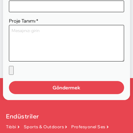
Proje Tanımı
*
Göndermek
Endüstriler
Tıbbi
Sports & Outdoors
Profesyonel Ses