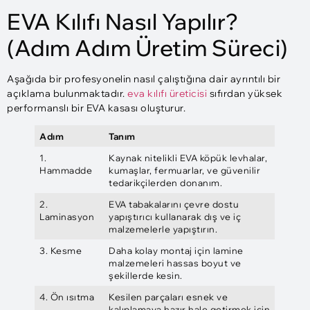
EVA Kılıfı Nasıl Yapılır?
(Adım Adım Üretim Süreci)
Aşağıda bir profesyonelin nasıl çalıştığına dair ayrıntılı bir
açıklama bulunmaktadır.
eva kılıfı üreticisi
sıfırdan yüksek
performanslı bir EVA kasası oluşturur.
Adım
Tanım
1.
Kaynak nitelikli EVA köpük levhalar,
Hammadde
kumaşlar, fermuarlar, ve güvenilir
tedarikçilerden donanım.
2.
EVA tabakalarını çevre dostu
Laminasyon
yapıştırıcı kullanarak dış ve iç
malzemelerle yapıştırın.
3. Kesme
Daha kolay montaj için lamine
malzemeleri hassas boyut ve
şekillerde kesin.
4. Ön ısıtma
Kesilen parçaları esnek ve
kalıplamaya hazır hale getirmek için