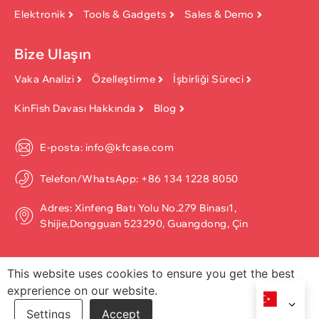
Elektronik
Tools & Gadgets
Sales & Demo
Bize Ulaşın
Vaka Analizi
Özelleştirme
İşbirliği Süreci
KinFish Davası Hakkında
Blog
E-posta: info@kfcase.com
Telefon/WhatsApp: +86 134 1228 8050
Adres: Xinfeng Batı Yolu No.279 Binası1,
Shijie,Dongguan 523290, Guangdong, Çin
This website uses cookies to ensure you get the best
exprerience on our website.
Telif hakkı ©2026, Dongguan Kinfish Technology Co., Ltd. Her
hakkı saklıdır.