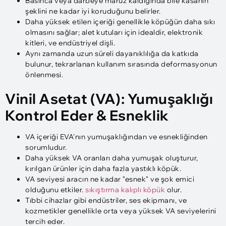
Basınca veya darbeye maruz kaldığında bile kasanın
şeklini ne kadar iyi koruduğunu belirler.
Daha yüksek etilen içeriği genellikle köpüğün daha sıkı
olmasını sağlar; alet kutuları için idealdir, elektronik
kitleri, ve endüstriyel dişli.
Aynı zamanda uzun süreli dayanıklılığa da katkıda
bulunur, tekrarlanan kullanım sırasında deformasyonun
önlenmesi.
Vinil Asetat (VA): Yumuşaklığı
Kontrol Eder & Esneklik
VA içeriği EVA'nın yumuşaklığından ve esnekliğinden
sorumludur.
Daha yüksek VA oranları daha yumuşak oluşturur,
kırılgan ürünler için daha fazla yastıklı köpük.
VA seviyesi aracın ne kadar "esnek" ve şok emici
olduğunu etkiler.
sıkıştırma kalıplı köpük
olur.
Tıbbi cihazlar gibi endüstriler, ses ekipmanı, ve
kozmetikler genellikle orta veya yüksek VA seviyelerini
tercih eder.