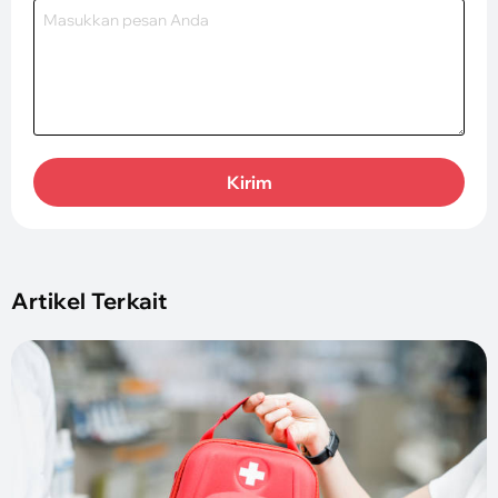
Kirim
Artikel Terkait