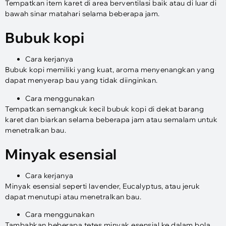
Tempatkan item karet di area berventilasi baik atau di luar di
bawah sinar matahari selama beberapa jam.
Bubuk kopi
Cara kerjanya
Bubuk kopi memiliki yang kuat, aroma menyenangkan yang
dapat menyerap bau yang tidak diinginkan.
Cara menggunakan
Tempatkan semangkuk kecil bubuk kopi di dekat barang
karet dan biarkan selama beberapa jam atau semalam untuk
menetralkan bau.
Minyak esensial
Cara kerjanya
Minyak esensial seperti lavender, Eucalyptus, atau jeruk
dapat menutupi atau menetralkan bau.
Cara menggunakan
Tambahkan beberapa tetes minyak esensial ke dalam bola