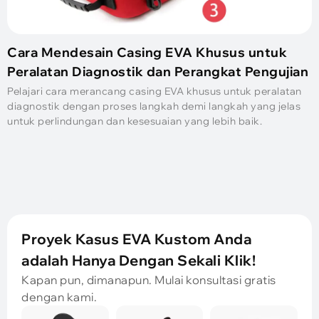
Cara Mendesain Casing EVA Khusus untuk
Peralatan Diagnostik dan Perangkat Pengujian
Pelajari cara merancang casing EVA khusus untuk peralatan
diagnostik dengan proses langkah demi langkah yang jelas
untuk perlindungan dan kesesuaian yang lebih baik.
Proyek Kasus EVA Kustom Anda
adalah Hanya Dengan Sekali Klik!
Kapan pun, dimanapun. Mulai konsultasi gratis
dengan kami.