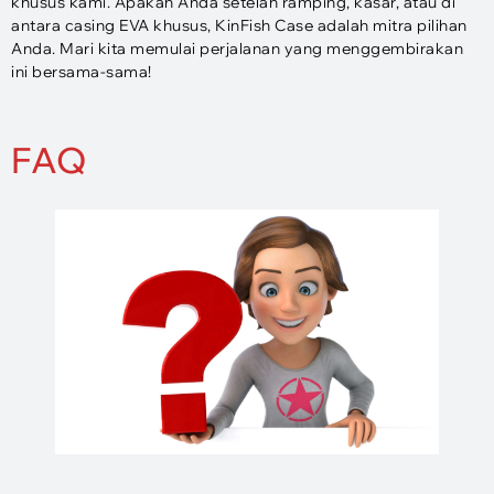
khusus kami. Apakah Anda setelah ramping, kasar, atau di
antara casing EVA khusus, KinFish Case adalah mitra pilihan
Anda. Mari kita memulai perjalanan yang menggembirakan
ini bersama-sama!
FAQ