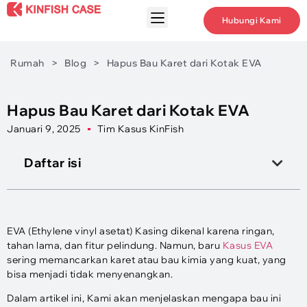
Hubungi Kami
Rumah
>
Blog
>
Hapus Bau Karet dari Kotak EVA
Hapus Bau Karet dari Kotak EVA
Januari 9, 2025
Tim Kasus KinFish
Daftar isi
EVA (Ethylene vinyl asetat) Kasing dikenal karena ringan,
tahan lama, dan fitur pelindung. Namun, baru
Kasus EVA
sering memancarkan karet atau bau kimia yang kuat, yang
bisa menjadi tidak menyenangkan.
Dalam artikel ini, Kami akan menjelaskan mengapa bau ini