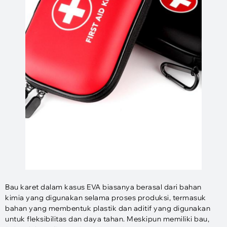
Bau karet dalam kasus EVA biasanya berasal dari bahan
kimia yang digunakan selama proses produksi, termasuk
bahan yang membentuk plastik dan aditif yang digunakan
untuk fleksibilitas dan daya tahan. Meskipun memiliki bau,