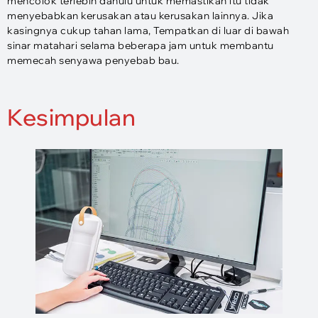
mencolok terlebih dahulu untuk memastikan itu tidak
menyebabkan kerusakan atau kerusakan lainnya. Jika
kasingnya cukup tahan lama, Tempatkan di luar di bawah
sinar matahari selama beberapa jam untuk membantu
memecah senyawa penyebab bau.
Kesimpulan