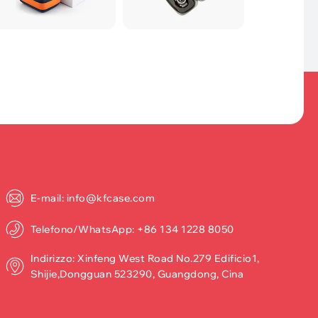
E-mail: info@kfcase.com
Telefono/WhatsApp: +86 134 1228 8050
Indirizzo: Xinfeng West Road No.279 Edificio1,
Shijie,Dongguan 523290, Guangdong, Cina