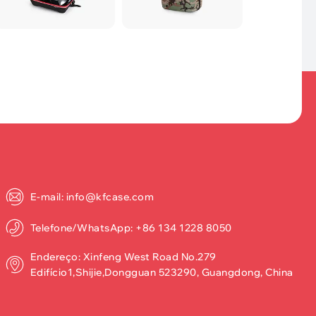
E-mail: info@kfcase.com
Telefone/WhatsApp: +86 134 1228 8050
Endereço: Xinfeng West Road No.279
Edifício1,Shijie,Dongguan 523290, Guangdong, China