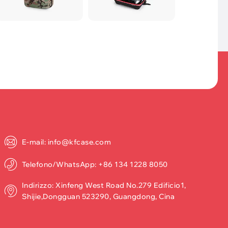
E-mail: info@kfcase.com
Telefono/WhatsApp: +86 134 1228 8050
Indirizzo: Xinfeng West Road No.279 Edificio1,
Shijie,Dongguan 523290, Guangdong, Cina