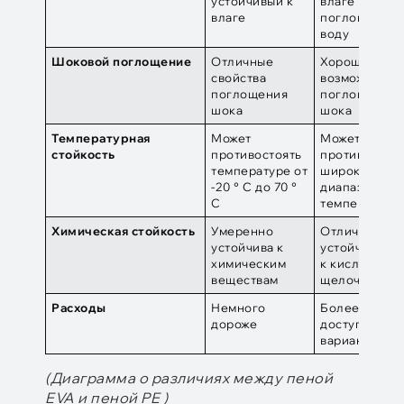
устойчивый к
влаге и не
влаге
поглощает
воду
Шоковой поглощение
Отличные
Хорошие
свойства
возможности
поглощения
поглощения
шока
шока
Температурная
Может
Может
стойкость
противостоять
противостоя
температуре от
широкому
-20 ° C до 70 °
диапазону
C
температур
Химическая стойкость
Умеренно
Отличная
устойчива к
устойчивость
химическим
к кислотам и
веществам
щелочкам
Расходы
Немного
Более
дороже
доступный
вариант
(
Диаграмма о различиях между пеной
EVA и пеной PE
)