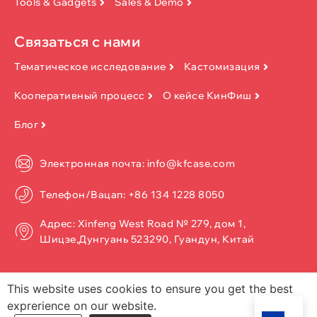
Tools & Gadgets
Sales & Demo
Связаться с нами
Тематическое исследование
Кастомизация
Кооперативный процесс
О кейсе КинФиш
Блог
Электронная почта: info@kfcase.com
Телефон/Вацап: +86 134 1228 8050
Адрес: Xinfeng West Road № 279, дом 1,
Шицзе,Дунгуань 523290, Гуандун, Китай
This website uses cookies to ensure you get the best
exprerience on our website.