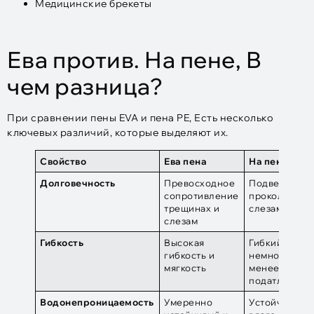
Медицинские брекеты
Ева против. На пене, В
чем разница?
При сравнении пены EVA и пена PE, Есть несколько
ключевых различий, которые выделяют их.
Свойство
Ева пена
На пене
Долговечность
Превосходное
Подвержен
сопротивление
проколам и
трещинах и
слезам
слезам
Гибкость
Высокая
Гибкий, но
гибкость и
немного
мягкость
менее
податливый
Водонепроницаемость
Умеренно
Устойчив к