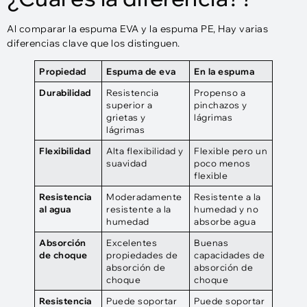
Al comparar la espuma EVA y la espuma PE, Hay varias
diferencias clave que los distinguen.
Propiedad
Espuma de eva
En la espuma
Durabilidad
Resistencia
Propenso a
superior a
pinchazos y
grietas y
lágrimas
lágrimas
Flexibilidad
Alta flexibilidad y
Flexible pero un
suavidad
poco menos
flexible
Resistencia
Moderadamente
Resistente a la
al agua
resistente a la
humedad y no
humedad
absorbe agua
Absorción
Excelentes
Buenas
de choque
propiedades de
capacidades de
absorción de
absorción de
choque
choque
Resistencia
Puede soportar
Puede soportar